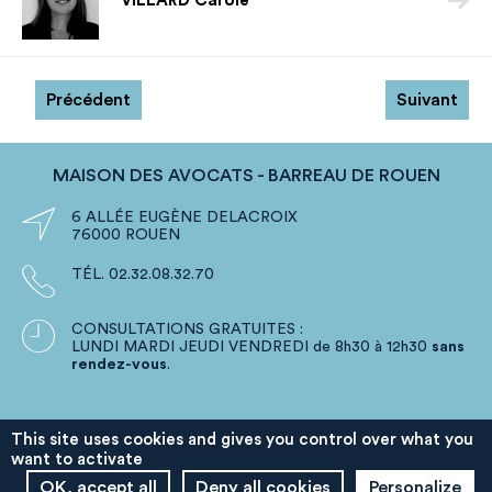

VILLARD Carole
Précédent
Suivant
MAISON DES AVOCATS - BARREAU DE ROUEN

6 ALLÉE EUGÈNE DELACROIX
76000 ROUEN

TÉL. 02.32.08.32.70

CONSULTATIONS GRATUITES :
LUNDI MARDI JEUDI VENDREDI de 8h30 à 12h30
sans
rendez-vous
.
This site uses cookies and gives you control over what you
want to activate

LE BÂTONNIER DE ROUEN
OK, accept all
Deny all cookies
Personalize
Franck LANGLOIS