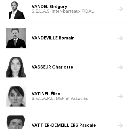
VANDEL Grégory

S.E.L.A.S. inter-barreaux FIDAL

VANDEVILLE Romain

VASSEUR Charlotte
VATINEL Élise

S.E.L.A.R.L. DBF et Associés

VATTIER-DEMEILLIERS Pascale